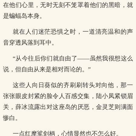
在他们心里，无时无刻不笼罩着他们的黑暗，就
是蝙蝠岛本身。
就在人们迷茫恐惧之时，一道清亮温和的声
音穿透风落到耳中。
“从今往后你们就自由了——虽然我很想这么
说，但自由从来是相对而论的。”
这些人向日葵似的齐刷刷转头对向他，那一
张张眼皮封紧的脸令人百感交集，陆小凤紧锁眉
关，薛冰流露出对这座岛的厌恶，金灵芝则满面
惨白。
一点红摩挲剑柄，心情显然也不怎么好。