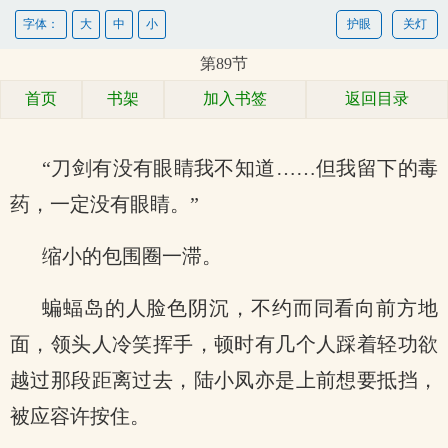
字体：
大
中
小
护眼
关灯
第89节
首页
书架
加入书签
返回目录
“刀剑有没有眼睛我不知道……但我留下的毒
药，一定没有眼睛。”
缩小的包围圈一滞。
蝙蝠岛的人脸色阴沉，不约而同看向前方地
面，领头人冷笑挥手，顿时有几个人踩着轻功欲
越过那段距离过去，陆小凤亦是上前想要抵挡，
被应容许按住。