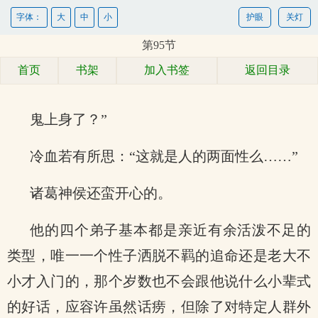
字体：
大
中
小
护眼
关灯
第95节
首页
书架
加入书签
返回目录
鬼上身了？”
冷血若有所思：“这就是人的两面性么……”
诸葛神侯还蛮开心的。
他的四个弟子基本都是亲近有余活泼不足的
类型，唯一一个性子洒脱不羁的追命还是老大不
小才入门的，那个岁数也不会跟他说什么小辈式
的好话，应容许虽然话痨，但除了对特定人群外