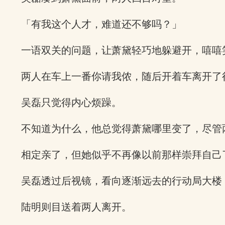
「有我这个人才，难道还不够吗？」
一语双关的问题，让萧黛轻巧地躲避开，嘻嘻
两人在车上一番你请我侬，随后开着车离开了
吴磊只觉得内心烦躁。
不知道为什么，他总觉得萧黛哪里变了，尽管
相定亲了，但她似乎不再像以前那样崇拜自己
吴磊透过后视镜，看向逐渐远去的行动局大楼
陆明则目送着两人离开。