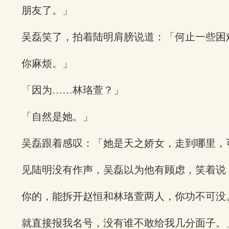
朋友了。」
吴磊笑了，拍着陆明肩膀说道：「何止一些困
你麻烦。」
「因为……林珞萱？」
「自然是她。」
吴磊跟着感叹：「她是天之娇女，走到哪里，
见陆明没有作声，吴磊以为他有顾虑，笑着说
你的，能拆开赵恒和林珞萱两人，你功不可没
就直接报我名号，没有谁不敢给我几分面子。