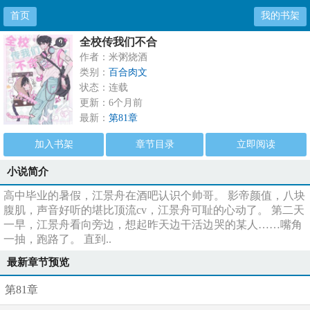
首页
我的书架
全校传我们不合
作者：米粥烧酒
类别：
百合肉文
状态：连载
更新：6个月前
最新：
第81章
加入书架
章节目录
立即阅读
小说简介
高中毕业的暑假，江景舟在酒吧认识个帅哥。 影帝颜值，八块
腹肌，声音好听的堪比顶流cv，江景舟可耻的心动了。 第二天
一早，江景舟看向旁边，想起昨天边干活边哭的某人……嘴角
一抽，跑路了。 直到..
最新章节预览
第81章