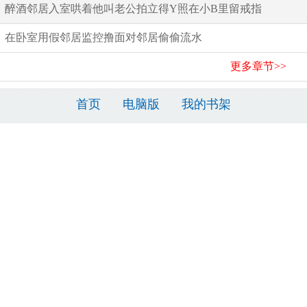
醉酒邻居入室哄着他叫老公拍立得Y照在小B里留戒指
在卧室用假邻居监控撸面对邻居偷偷流水
更多章节>>
首页
电脑版
我的书架