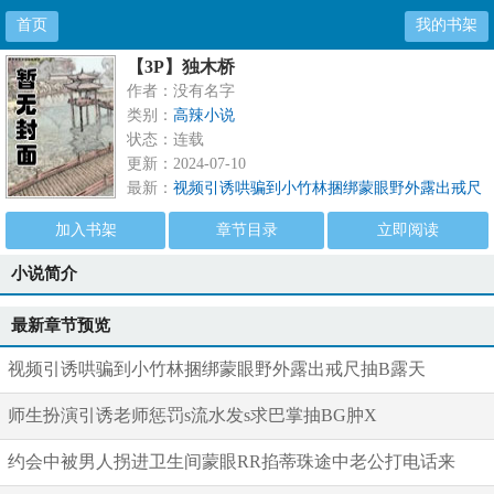
首页
我的书架
【3P】独木桥
作者：没有名字
类别：
高辣小说
状态：连载
更新：2024-07-10
最新：
视频引诱哄骗到小竹林捆绑蒙眼野外露出戒尺
抽B露天
加入书架
章节目录
立即阅读
小说简介
最新章节预览
视频引诱哄骗到小竹林捆绑蒙眼野外露出戒尺抽B露天
师生扮演引诱老师惩罚s流水发s求巴掌抽BG肿X
约会中被男人拐进卫生间蒙眼RR掐蒂珠途中老公打电话来